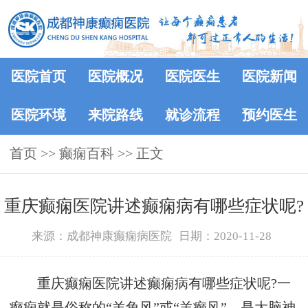
医院首页
医院概况
医院医生
医院新闻
医院环境
来院路线
就诊流程
预约医生
首页
>>
癫痫百科
>> 正文
重庆癫痫医院讲述癫痫病有哪些症状呢?
来源：成都神康癫痫病医院
日期：2020-11-28
重庆癫痫医院讲述癫痫病有哪些症状呢?一
癫痫就是俗称的“羊角风”或“羊癫风”，是大脑神