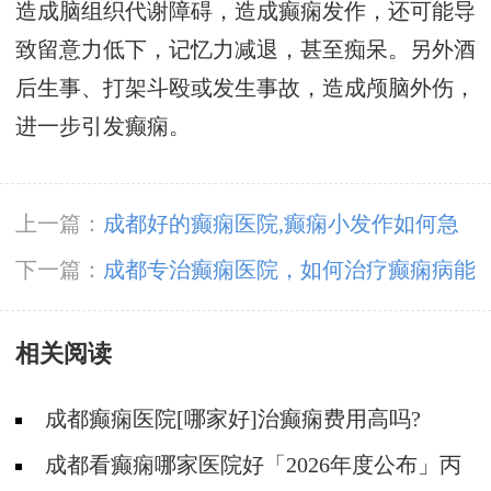
造成脑组织代谢障碍，造成癫痫发作，还可能导
致留意力低下，记忆力减退，甚至痴呆。另外酒
后生事、打架斗殴或发生事故，造成颅脑外伤，
进一步引发癫痫。
上一篇：
成都好的癫痫医院,癫痫小发作如何急
救?
下一篇：
成都专治癫痫医院，如何治疗癫痫病能
好?
相关阅读
成都癫痫医院[哪家好]治癫痫费用高吗?
成都看癫痫哪家医院好「2026年度公布」丙