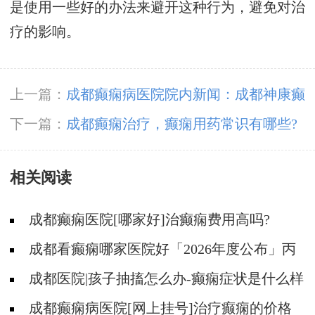
是使用一些好的办法来避开这种行为，避免对治
疗的影响。
上一篇：
成都癫痫病医院院内新闻：成都神康癫
痫医院特邀专家陈葵教授参加《第五届CAAE癫
下一篇：
成都癫痫治疗，癫痫用药常识有哪些?
痫共患病学术会议》
相关阅读
成都癫痫医院[哪家好]治癫痫费用高吗?
成都看癫痫哪家医院好「2026年度公布」丙
戊酸钠常见的不良反应有哪些?
成都医院|孩子抽搐怎么办-癫痫症状是什么样
的?
成都癫痫病医院[网上挂号]治疗癫痫的价格