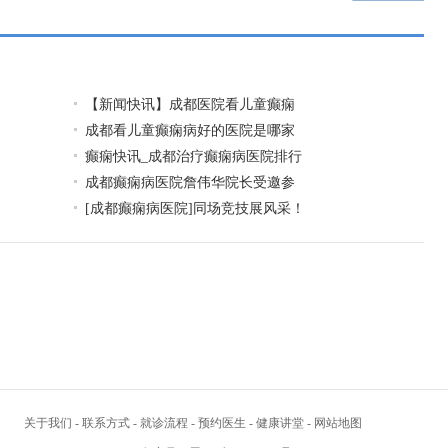
医院祝大家感恩节快乐!
下一页
【新闻快讯】成都医院看儿童癫痫
成都看儿童癫痫病好的医院是哪家
癫痫快讯_成都治疗癫痫病医院排行
成都癫痫病医院詹伟华院长受邀参
[成都癫痫病医院]同场竞技展风采！
关于我们
-
联系方式
-
就诊流程
-
预约医生
-
健康讲堂
-
网站地图