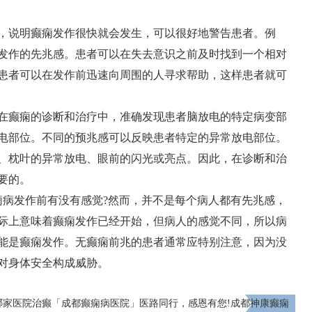
，说明癫痫发作很快就会发生，可以很好地警告患者。例
发作的先兆感。患者可以在失去意识之前及时找到一个相对
患者可以在发作前迅速向周围的人寻求帮助，这样患者就可
在癫痫的诊断和治疗中，准确发现患者脑放电的特定病变部
电部位。不同的预兆感可以反映患者特定的异常放电部位。
、枕叶的异常放电、眼前的闪光或亮点。因此，在诊断和治
要的。
痫病发作前有没有感觉?然而，并不是每个病人都有先兆感，
际上意味着癫痫发作已经开始，但病人的感觉不同，所以病
能是癫痫发作。无癫痫前兆的患者通常应特别注意，因为没
对身体安全构成威胁。
哪家医院治癫
「成都癫痫病医院」医路同行，感恩有您!成都神康癫痫