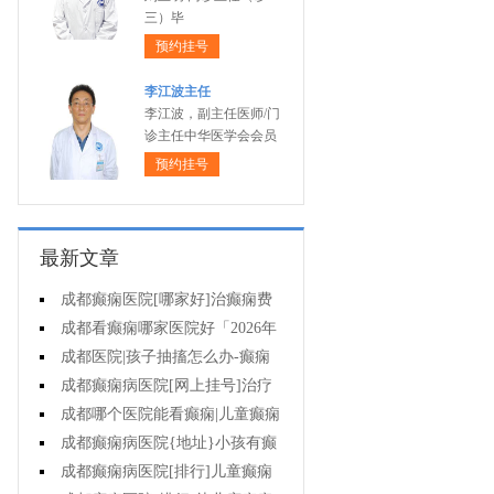
三）毕
预约挂号
李江波主任
李江波，副主任医师/门
诊主任中华医学会会员
预约挂号
最新文章
成都癫痫医院[哪家好]治癫痫费
用高吗?
成都看癫痫哪家医院好「2026年
度公布」丙戊酸钠常见的不良反应
成都医院|孩子抽搐怎么办-癫痫
有哪些?
症状是什么样的?
成都癫痫病医院[网上挂号]治疗
癫痫的价格是多少?
成都哪个医院能看癫痫|儿童癫痫
危害多大?
成都癫痫病医院{地址}小孩有癫
痫样发作怎么办?
成都癫痫病医院[排行]儿童癫痫