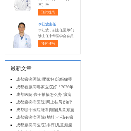
三）毕
预约挂号
李江波主任
李江波，副主任医师/门
诊主任中华医学会会员
预约挂号
最新文章
成都癫痫医院[哪家好]治癫痫费
用高吗?
成都看癫痫哪家医院好「2026年
度公布」丙戊酸钠常见的不良反应
成都医院|孩子抽搐怎么办-癫痫
有哪些?
症状是什么样的?
成都癫痫病医院[网上挂号]治疗
癫痫的价格是多少?
成都哪个医院能看癫痫|儿童癫痫
危害多大?
成都癫痫病医院{地址}小孩有癫
痫样发作怎么办?
成都癫痫病医院[排行]儿童癫痫