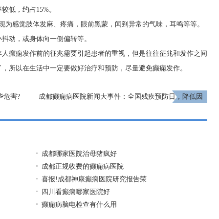
较低，约占15%。
表现为感觉肢体发麻、疼痛，眼前黑蒙，闻到异常的气味，耳鸣等等。
小抖动，或身体向一侧偏转等。
年人癫痫发作前的征兆需要引起患者的重视，但是往往征兆和发作之间
了，所以在生活中一定要做好治疗和预防，尽量避免癫痫发作。
些危害?
成都癫痫病医院新闻大事件：全国残疾预防日，降低因
癫痫病致残发生率，神康倡导癫痫诊治越早越好
下一
页
成都哪家医院治母猪疯好
成都正规收费的癫痫病医院
喜报!成都神康癫痫医院研究报告荣
四川看癫痫哪家医院好
癫痫病脑电检查有什么用