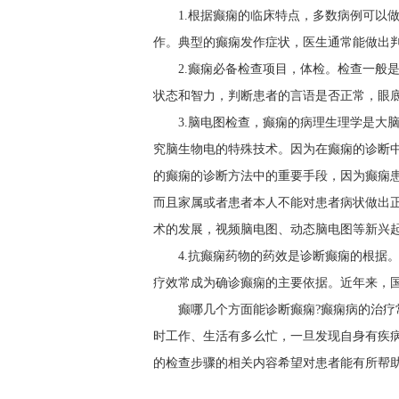
1.根据癫痫的临床特点，多数病例可以
作。典型的癫痫发作症状，医生通常能做出
2.癫痫必备检查项目，体检。检查一般
状态和智力，判断患者的言语是否正常，眼
3.脑电图检查，癫痫的病理生理学是大
究脑生物电的特殊技术。因为在癫痫的诊断
的癫痫的诊断方法中的重要手段，因为癫痫
而且家属或者患者本人不能对患者病状做出
术的发展，视频脑电图、动态脑电图等新兴
4.抗癫痫药物的药效是诊断癫痫的根据
疗效常成为确诊癫痫的主要依据。近年来，
癫哪几个方面能诊断癫痫?癫痫病的治
时工作、生活有多么忙，一旦发现自身有疾
的检查步骤的相关内容希望对患者能有所帮助