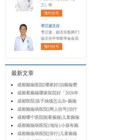
三）毕
预约挂号
李江波主任
李江波，副主任医师/门
诊主任中华医学会会员
预约挂号
最新文章
成都癫痫医院[哪家好]治癫痫费
用高吗?
成都看癫痫哪家医院好「2026年
度公布」丙戊酸钠常见的不良反应
成都医院|孩子抽搐怎么办-癫痫
有哪些?
症状是什么样的?
成都癫痫病医院[网上挂号]治疗
癫痫的价格是多少?
成都哪个医院能看癫痫|儿童癫痫
危害多大?
成都癫痫病医院{地址}小孩有癫
痫样发作怎么办?
成都癫痫病医院[排行]儿童癫痫