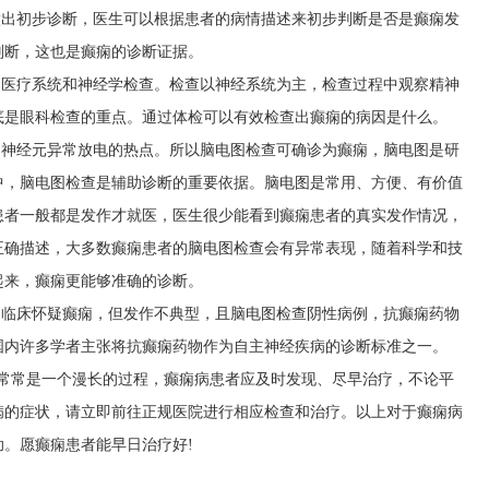
做出初步诊断，医生可以根据患者的病情描述来初步判断是否是癫痫发
判断，这也是癫痫的诊断证据。
是医疗系统和神经学检查。检查以神经系统为主，检查过程中观察精神
底是眼科检查的重点。通过体检可以有效检查出癫痫的病因是什么。
脑神经元异常放电的热点。所以脑电图检查可确诊为癫痫，脑电图是研
中，脑电图检查是辅助诊断的重要依据。脑电图是常用、方便、有价值
患者一般都是发作才就医，医生很少能看到癫痫患者的真实发作情况，
正确描述，大多数癫痫患者的脑电图检查会有异常表现，随着科学和技
起来，癫痫更能够准确的诊断。
。临床怀疑癫痫，但发作不典型，且脑电图检查阴性病例，抗癫痫药物
国内许多学者主张将抗癫痫药物作为自主神经疾病的诊断标准之一。
疗常常是一个漫长的过程，癫痫病患者应及时发现、尽早治疗，不论平
病的症状，请立即前往正规医院进行相应检查和治疗。以上对于癫痫病
。愿癫痫患者能早日治疗好!