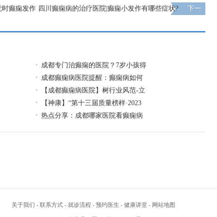
觉时癫痫发作
四川癫痫病的治疗医院|癫痫小发作有哪些症状?
下一
页
成都专门治癫痫的医院？7岁小孩得
成都癫痫病医院提醒：癫痫病如何
【成都癫痫病医院】树行业风范-立
【神康】“第十三届质量榜样·2023
热点分享：成都哪家医院看癫痫病
关于我们
-
联系方式
-
就诊流程
-
预约医生
-
健康讲堂
-
网站地图