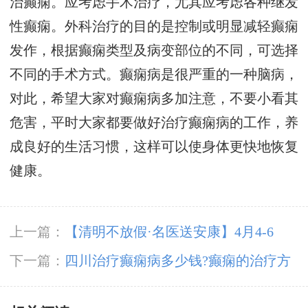
治癫痫。应考虑手术治疗，尤其应考虑各种继发
性癫痫。外科治疗的目的是控制或明显减轻癫痫
发作，根据癫痫类型及病变部位的不同，可选择
不同的手术方式。癫痫病是很严重的一种脑病，
对此，希望大家对癫痫病多加注意，不要小看其
危害，平时大家都要做好治疗癫痫病的工作，养
成良好的生活习惯，这样可以使身体更快地恢复
健康。
上一篇：
【清明不放假·名医送安康】4月4-6
日，北京四川专家免费会诊+超万元援助，速领
下一篇：
四川治疗癫痫病多少钱?癫痫的治疗方
健康礼遇!
法有哪些?