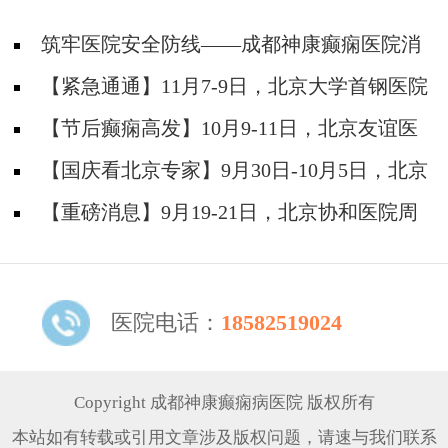
筑牢医院安全防线——成都神康癫痫医院消
防安全培训纪实
【紧急通通】11月7-9日，北京大学首钢医院
神经内科胡颖教授亲临成都会诊，破解癫痫疑难
【节后癫痫高发】10月9-11日，北京友谊医
院陈葵博士免费会诊+治疗援助，破解癫痫难
【国庆看北京专家】9月30日-10月5日，北京
题！
天坛&首钢医院两大专家蓉城亲诊+癫痫大额救
【重磅消息】9月19-21日，北京协和医院周
助，速约！
祥琴教授成都领衔会诊，共筑全年龄段抗癫防
线！
医院电话：
18582519024
Copyright 成都神康癫痫病医院 版权所有
本站如有转载或引用文章涉及版权问题，请速与我们联系