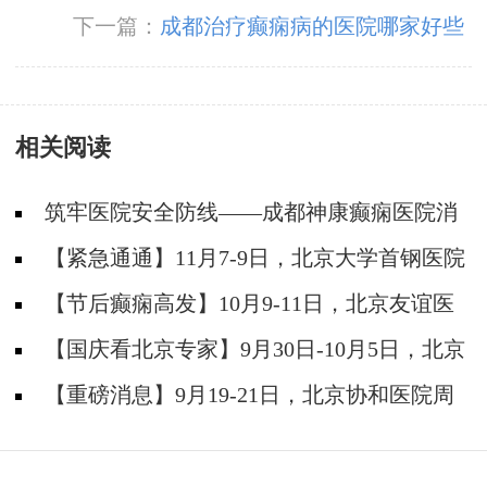
下一篇：
成都治疗癫痫病的医院哪家好些
相关阅读
筑牢医院安全防线——成都神康癫痫医院消
防安全培训纪实
【紧急通通】11月7-9日，北京大学首钢医院
神经内科胡颖教授亲临成都会诊，破解癫痫疑难
【节后癫痫高发】10月9-11日，北京友谊医
院陈葵博士免费会诊+治疗援助，破解癫痫难
【国庆看北京专家】9月30日-10月5日，北京
题！
天坛&首钢医院两大专家蓉城亲诊+癫痫大额救
【重磅消息】9月19-21日，北京协和医院周
助，速约！
祥琴教授成都领衔会诊，共筑全年龄段抗癫防
线！