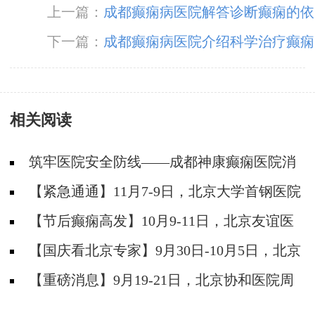
上一篇：
成都癫痫病医院解答诊断癫痫的依
据
下一篇：
成都癫痫病医院介绍科学治疗癫痫
的方法
相关阅读
筑牢医院安全防线——成都神康癫痫医院消
防安全培训纪实
【紧急通通】11月7-9日，北京大学首钢医院
神经内科胡颖教授亲临成都会诊，破解癫痫疑难
【节后癫痫高发】10月9-11日，北京友谊医
院陈葵博士免费会诊+治疗援助，破解癫痫难
【国庆看北京专家】9月30日-10月5日，北京
题！
天坛&首钢医院两大专家蓉城亲诊+癫痫大额救
【重磅消息】9月19-21日，北京协和医院周
助，速约！
祥琴教授成都领衔会诊，共筑全年龄段抗癫防