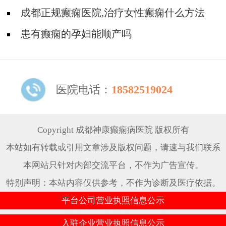
办?
成都正规癫痫医院,治疗女性癫痫什么方法
好?
患有癫痫的孕妇能顺产吗
医院电话：
18582519024
Copyright 成都神康癫痫病医院 版权所有
本站如有转载或引用文章涉及版权问题，请速与我们联系
本网站只针对内部交流平台，不作为广告宣传。
特别声明：本站内容仅供参考，不作为诊断及医疗依据。
平台公司营业执照信息公示
入驻企业营业执照信息公示