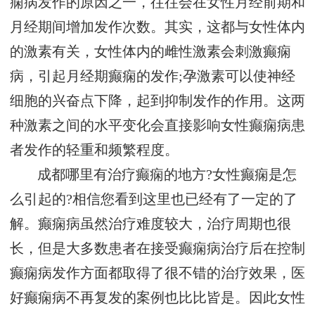
痫病发作的原因之一，往往会在女性月经前期和
月经期间增加发作次数。其实，这都与女性体内
的激素有关，女性体内的雌性激素会刺激癫痫
病，引起月经期癫痫的发作;孕激素可以使神经
细胞的兴奋点下降，起到抑制发作的作用。这两
种激素之间的水平变化会直接影响女性癫痫病患
者发作的轻重和频繁程度。
成都哪里有治疗癫痫的地方?女性癫痫是怎
么引起的?相信您看到这里也已经有了一定的了
解。癫痫病虽然治疗难度较大，治疗周期也很
长，但是大多数患者在接受癫痫病治疗后在控制
癫痫病发作方面都取得了很不错的治疗效果，医
好癫痫病不再复发的案例也比比皆是。因此女性