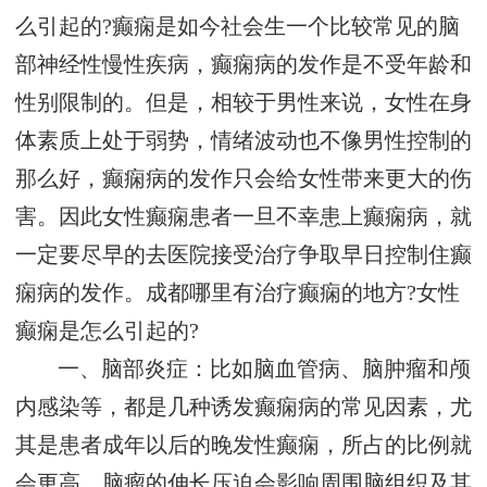
么引起的?癫痫是如今社会生一个比较常见的脑
部神经性慢性疾病，癫痫病的发作是不受年龄和
性别限制的。但是，相较于男性来说，女性在身
体素质上处于弱势，情绪波动也不像男性控制的
那么好，癫痫病的发作只会给女性带来更大的伤
害。因此女性癫痫患者一旦不幸患上癫痫病，就
一定要尽早的去医院接受治疗争取早日控制住癫
痫病的发作。成都哪里有治疗癫痫的地方?女性
癫痫是怎么引起的?
一、脑部炎症：比如脑血管病、脑肿瘤和颅
内感染等，都是几种诱发癫痫病的常见因素，尤
其是患者成年以后的晚发性癫痫，所占的比例就
会更高。脑瘤的伸长压迫会影响周围脑组织及其