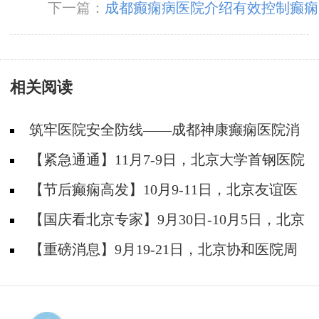
下一篇：
成都癫痫病医院介绍有效控制癫痫
方法
相关阅读
筑牢医院安全防线——成都神康癫痫医院消
防安全培训纪实
【紧急通通】11月7-9日，北京大学首钢医院
神经内科胡颖教授亲临成都会诊，破解癫痫疑难
【节后癫痫高发】10月9-11日，北京友谊医
院陈葵博士免费会诊+治疗援助，破解癫痫难
【国庆看北京专家】9月30日-10月5日，北京
题！
天坛&首钢医院两大专家蓉城亲诊+癫痫大额救
【重磅消息】9月19-21日，北京协和医院周
助，速约！
祥琴教授成都领衔会诊，共筑全年龄段抗癫防
线！