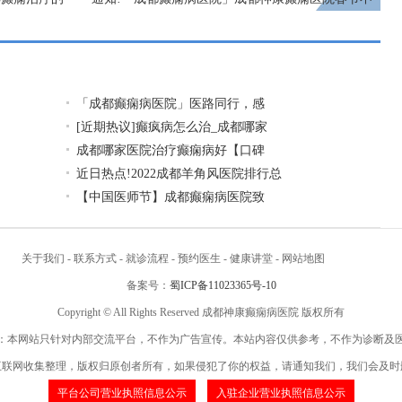
放假，正常接诊!
下一页
「成都癫痫病医院」医路同行，感
[近期热议]癫疯病怎么治_成都哪家
成都哪家医院治疗癫痫病好【口碑
近日热点!2022成都羊角风医院排行总
【中国医师节】成都癫痫病医院致
关于我们
-
联系方式
-
就诊流程
-
预约医生
-
健康讲堂
-
网站地图
备案号：
蜀ICP备11023365号-10
Copyright © All Rights Reserved 成都神康癫痫病医院 版权所有
：本网站只针对内部交流平台，不作为广告宣传。本站内容仅供参考，不作为诊断及
互联网收集整理，版权归原创者所有，如果侵犯了你的权益，请通知我们，我们会及时
平台公司营业执照信息公示
入驻企业营业执照信息公示