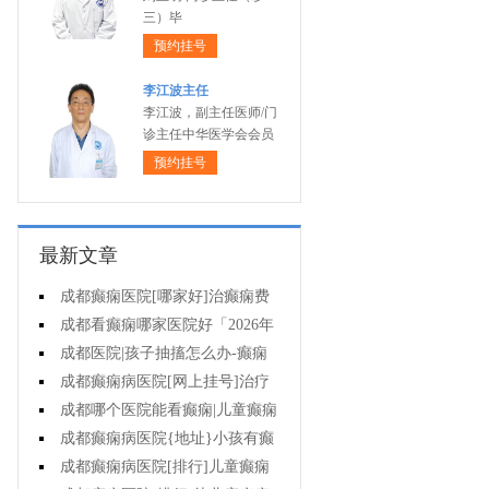
三）毕
预约挂号
李江波主任
李江波，副主任医师/门
诊主任中华医学会会员
预约挂号
最新文章
成都癫痫医院[哪家好]治癫痫费
用高吗?
成都看癫痫哪家医院好「2026年
度公布」丙戊酸钠常见的不良反应
成都医院|孩子抽搐怎么办-癫痫
有哪些?
症状是什么样的?
成都癫痫病医院[网上挂号]治疗
癫痫的价格是多少?
成都哪个医院能看癫痫|儿童癫痫
危害多大?
成都癫痫病医院{地址}小孩有癫
痫样发作怎么办?
成都癫痫病医院[排行]儿童癫痫