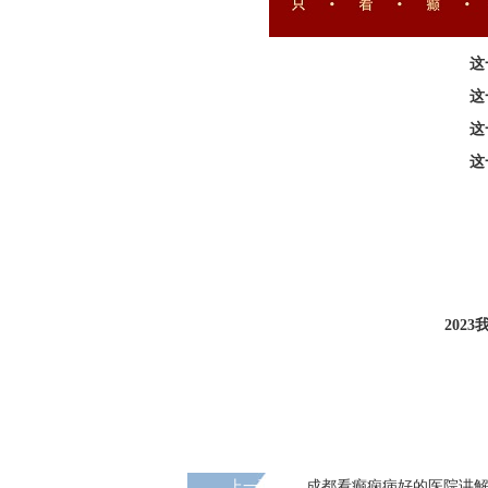
这
这
这
这
202
上一页
成都看癫痫病好的医院讲